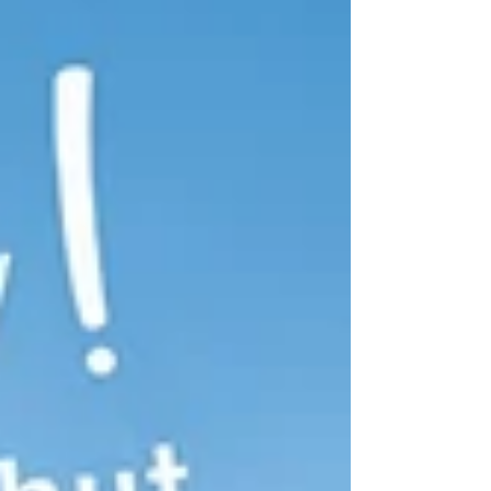
gesamten Ortbetonarbeiten beauftragt. Ein
besonderes Element des Bauvorhabens ist die
Jauchengrube mit einem Fassungsvermögen von
rund 1'100 m³. Solche Bauwerke stellen hohe
Anforderungen an Präzision, Qualität und eine
sorgfältige Ausführung – genau dafür