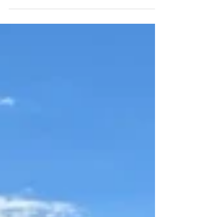
Freude zum Start der Lehre. Wir freuen uns auf
eine tolle und unfallfreie Zeit mit euch. Pascal
Amrhein - Maurer EFZ Nasrullah Rahimi - Maurer
EBA Rostislav Burlachenko - Plattenlegerpraktiker
EBA