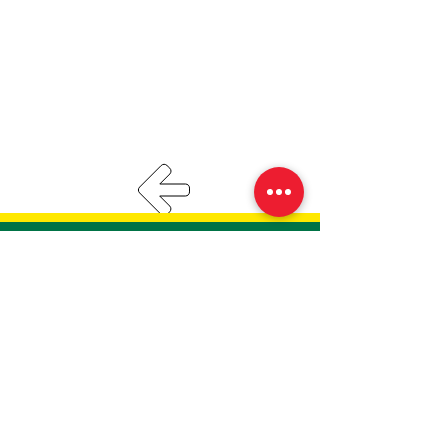
Impressum
Datenschutz­erklärung​​
Oberhänsli Bau AG
9607 Mosnang
Das Toggenburger Familienunternehmen