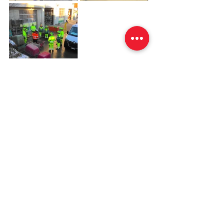
Impressum
Datenschutz­erklärung​​
Oberhänsli Bau AG
9607 Mosnang
Das Toggenburger Familienunternehmen