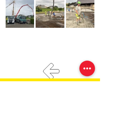
Impressum
Datenschutz­erklärung​​
Oberhänsli Bau AG
9607 Mosnang