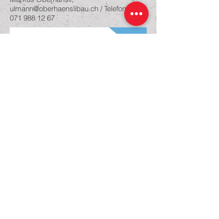
ulmann@oberhaenslibau.ch
/ Telefon
071 988 12 67
Impressum
Datenschutz­erklärung​​
Oberhänsli Bau AG
9607 Mosnang
Das Toggenburger Familienunternehmen